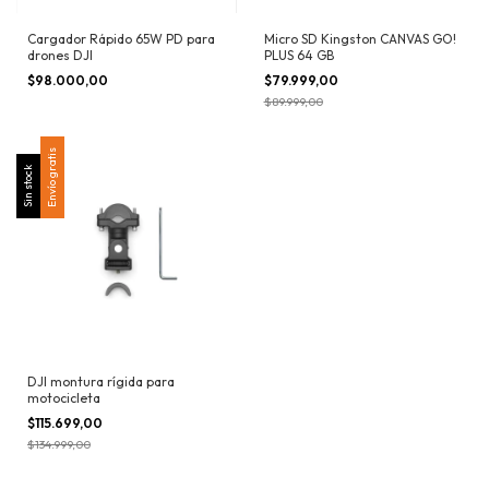
Cargador Rápido 65W PD para
Micro SD Kingston CANVAS GO!
drones DJI
PLUS 64 GB
$98.000,00
$79.999,00
$89.999,00
Envío gratis
Sin stock
DJI montura rígida para
motocicleta
$115.699,00
$134.999,00