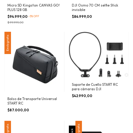
Micro SD Kingston CANVAS GO!
DJI Osmo 70 CM selfie Stick
PLUS 128 GB
invisible
$94.999,00
-
5
%
OFF
$84.999,00
$99.999,00
Envío gratis
Soporte de Cuello START RC
para cámaras DJI
$42.990,00
Bolso de Transporte Universal
START RC
$87.000,00
Envío gratis
Envío gratis