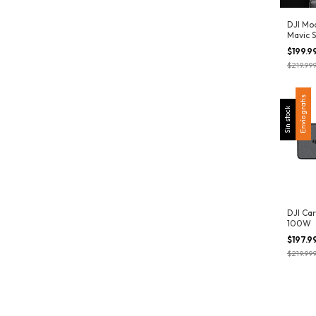
DJI Mo
Mavic S
$199.9
$219.99
Envío gratis
Sin stock
DJI Ca
100W
$197.9
$219.99