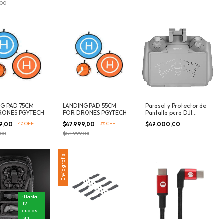
,00
NG PAD 75CM
LANDING PAD 55CM
Parasol y Protector de
RONES PGYTECH
FOR DRONES PGYTECH
Pantalla para DJI
RC/RC2
99,00
-
14
%
OFF
$47.999,00
-
13
%
OFF
$49.000,00
,00
$54.999,00
Envío gratis
¡Hasta
12
cuotas
sin