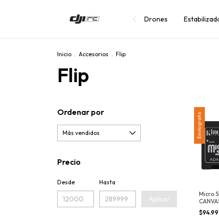
Drones
Estabiliza
Inicio
.
Accesorios
.
Flip
Flip
Ordenar por
Envío gratis
Precio
Desde
Hasta
Micro 
Aplicar
CANVAS
GB
$94.9