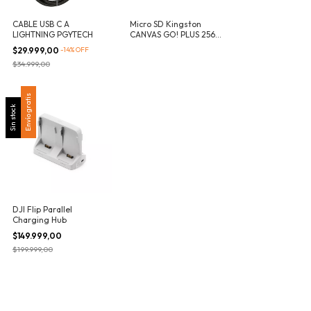
CABLE USB C A
Micro SD Kingston
LIGHTNING PGYTECH
CANVAS GO! PLUS 256
GB
$29.999,00
-
14
%
OFF
$34.999,00
Envío gratis
Sin stock
DJI Flip Parallel
Charging Hub
$149.999,00
$199.999,00