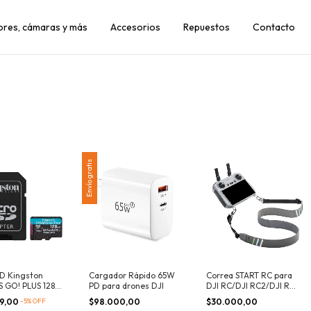
dores, cámaras y más
Accesorios
Repuestos
Contacto
Envío gratis
SD Kingston
Cargador Rápido 65W
Correa START RC para
 GO! PLUS 128
PD para drones DJI
DJI RC/DJI RC2/DJI RC
PRO/RC PLUS
99,00
-
5
%
OFF
$98.000,00
$30.000,00