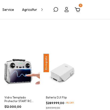
0
Service
Agricultura
Política de Devolución
Blog
Envío gratis
Vidro Templado
Batería DJI Flip
Protector START RC
$289.999,00
-
9
%
OFF
para DJI RC/DJI RC2
$12.000,00
$319.999,00