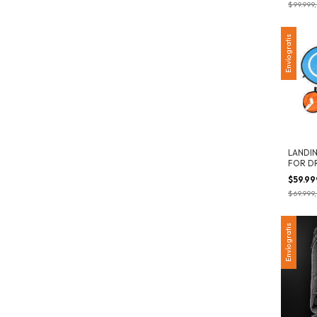
$99.999
Envío gratis
LANDI
FOR D
$59.9
$69.999
Envío gratis