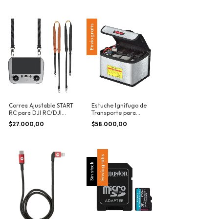
Envío gratis
Correa Ajustable START
Estuche Ignífugo de
RC para DJI RC/DJI
Transporte para
RC2/DJI RC PRO
Baterías LiPo
$27.000,00
$58.000,00
Envío gratis
Sin stock