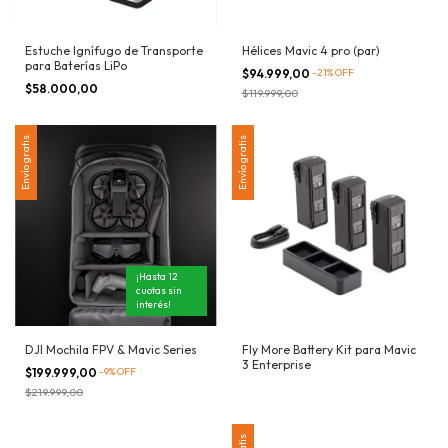
Estuche Ignífugo de Transporte
Hélices Mavic 4 pro (par)
para Baterías LiPo
$94.999,00
-
21
%
OFF
$58.000,00
$119.999,00
Envío gratis
Envío gratis
¡Hasta 12
cuotas sin
interés!
DJI Mochila FPV & Mavic Series
Fly More Battery Kit para Mavic
3 Enterprise
$199.999,00
-
9
%
OFF
$219.999,00