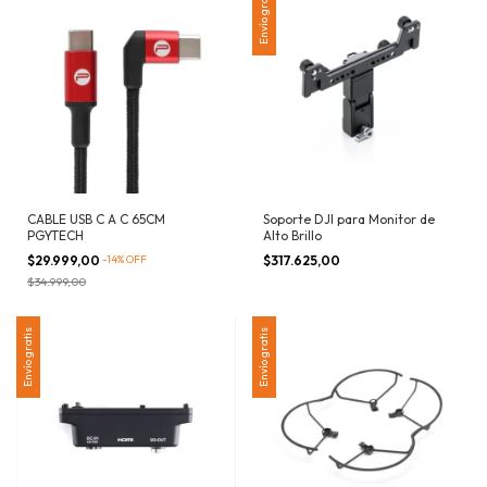
Envío gratis
CABLE USB C A C 65CM
Soporte DJI para Monitor de
PGYTECH
Alto Brillo
$29.999,00
-
14
%
OFF
$317.625,00
$34.999,00
Envío gratis
Envío gratis