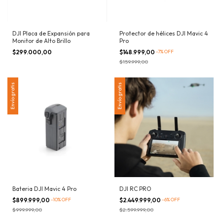
DJI Placa de Expansión para
Protector de hélices DJI Mavic 4
Monitor de Alto Brillo
Pro
$299.000,00
$148.999,00
-
7
%
OFF
$159.999,00
Envío gratis
Envío gratis
Bateria DJI Mavic 4 Pro
DJI RC PRO
$899.999,00
-
10
%
OFF
$2.449.999,00
-
6
%
OFF
$999.999,00
$2.599.999,00