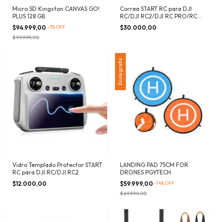
Micro SD Kingston CANVAS GO!
Correa START RC para DJI
PLUS 128 GB
RC/DJI RC2/DJI RC PRO/RC
PLUS
$94.999,00
-
5
%
OFF
$30.000,00
$99.999,00
Envío gratis
Vidro Templado Protector START
LANDING PAD 75CM FOR
RC para DJI RC/DJI RC2
DRONES PGYTECH
$12.000,00
$59.999,00
-
14
%
OFF
$69.999,00