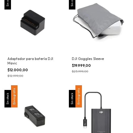
Sin stock
Sin stock
Adaptador para batería DJI
DJI Goggles Sleeve
Mavic
$19.999,00
$12.000,00
$25.999,00
$12.999,00
Envío gratis
Envío gratis
Sin stock
Sin stock