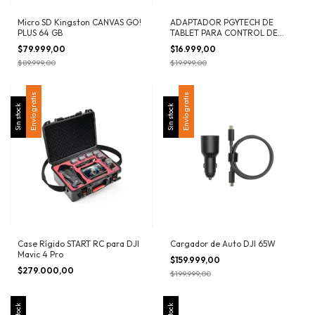
Micro SD Kingston CANVAS GO!
ADAPTADOR PGYTECH DE
PLUS 64 GB
TABLET PARA CONTROL DE
MAVIC 2
$79.999,00
$16.999,00
$89.999,00
$19.999,00
Envío gratis
Envío gratis
Sin stock
Sin stock
Case Rígido START RC para DJI
Cargador de Auto DJI 65W
Mavic 4 Pro
$159.999,00
$279.000,00
$199.999,00