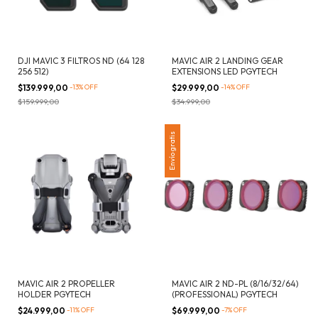
DJI MAVIC 3 FILTROS ND (64 128
MAVIC AIR 2 LANDING GEAR
256 512)
EXTENSIONS LED PGYTECH
$139.999,00
-
13
%
OFF
$29.999,00
-
14
%
OFF
$159.999,00
$34.999,00
Envío gratis
MAVIC AIR 2 PROPELLER
MAVIC AIR 2 ND-PL (8/16/32/64)
HOLDER PGYTECH
(PROFESSIONAL) PGYTECH
$24.999,00
-
11
%
OFF
$69.999,00
-
7
%
OFF