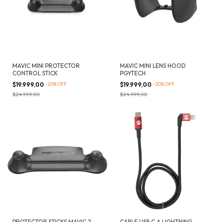
MAVIC MINI PROTECTOR
MAVIC MINI LENS HOOD
CONTROL STICK
PGYTECH
$19.999,00
-
20
%
OFF
$19.999,00
-
20
%
OFF
$24.999,00
$24.999,00
PROTECTOR STICKS MAVIC 2
CABLE USB C A LIGHTNING