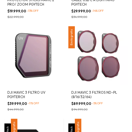
PRO/ ZOOM PGYTECH
PGYTECH
$19.999,00
-
13
%
OFF
$29.999,00
-
14
%
OFF
$22.999,00
$34.999,00
Envío gratis
DJI MAVIC 3 FILTRO UV
DJI MAVIC 3 FILTROS ND-PL
PGYTERCH
(8/16/32/64)
$39.999,00
-
11
%
OFF
$89.999,00
-
5
%
OFF
$44.999,00
$94.999,00
Envío gratis
Envío gratis