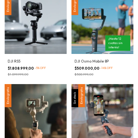
Envío gratis
Envío gratis
¡Hasta 12
cuotas sin
interés!
DJI RS5
DJI Osmo Mobile 8P
$1.808.999,00
-
5
%
OFF
$509.000,00
-
14
%
OFF
$1.899.999,00
$588.999,00
Envío gratis
Envío gratis
Sin stock