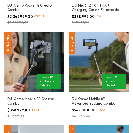
DJI Osmo Pocket 4 Creator
DJI Mic 3 (2 TX + 1 RX +
Combo
Charging Case + Estuche de
Transporte)
$2.049.999,00
-
2
%
OFF
$888.999,00
-
3
%
OFF
$2.099.999,00
$919.999,00
Envío gratis
Envío gratis
¡Hasta 12
¡Hasta 12
cuotas sin
cuotas sin
interés!
interés!
DJI Osmo Mobile 8P Creator
DJI Osmo Mobile 8P
Combo
AdvancedTracking Combo
$858.999,00
-
5
%
OFF
$569.000,00
-
19
%
OFF
$899.999,00
$698.999,00