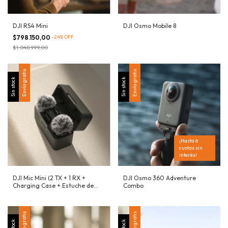
DJI RS4 Mini
DJI Osmo Mobile 8
$798.150,00
-
24
%
OFF
$1.048.999,00
Envío gratis
Envío gratis
Sin stock
Sin stock
¡Hasta 6
cuotas sin
interés!
DJI Mic Mini (2 TX + 1 RX +
DJI Osmo 360 Adventure
Charging Case + Estuche de
Combo
Transporte)
Envío gratis
Envío gratis