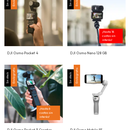
Sin stock
Sin stock
¡Hasta 18
cuotas sin
interés!
DJI Osmo Pocket 4
DJI Osmo Nano 128 GB
Envío gratis
Envío gratis
Sin stock
Sin stock
¡Hasta 6
cuotas sin
interés!
DJI Osmo Pocket 3 Creator
DJI Osmo Mobile SE