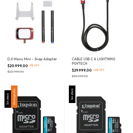
DJI Mavic Mini - Snap Adapter
CABLE USB C A LIGHTNING
PGYTECH
$20.999,00
-
9
%
OFF
$29.999,00
-
14
%
OFF
$22.999,00
$34.999,00
Envío gratis
Sin stock
Sin stock