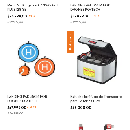
Micro SD Kingston CANVAS GO!
LANDING PAD 75CM FOR
PLUS 128 GB
DRONES PGYTECH
$94.999,00
-
5
%
OFF
$59.999,00
-
14
%
OFF
$99.999,00
$69.999,00
Envío gratis
LANDING PAD 55CM FOR
Estuche Ignífugo de Transporte
DRONES PGYTECH
para Baterías LiPo
$47.999,00
-
13
%
OFF
$58.000,00
$54.999,00