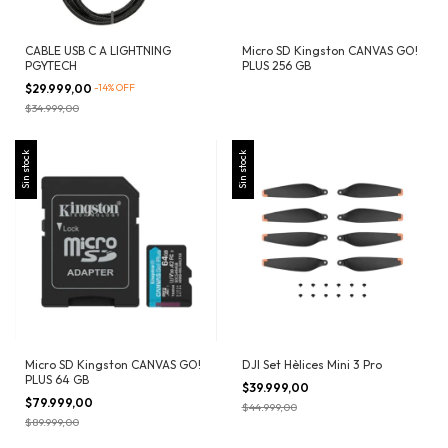
CABLE USB C A LIGHTNING
Micro SD Kingston CANVAS GO!
PGYTECH
PLUS 256 GB
$29.999,00
-
14
%
OFF
$34.999,00
Sin stock
Sin stock
Micro SD Kingston CANVAS GO!
DJI Set Hèlices Mini 3 Pro
PLUS 64 GB
$39.999,00
$79.999,00
$44.999,00
$89.999,00