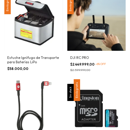
Envío gratis
Envío gratis
Estuche Ignífugo de Transporte
DJI RC PRO
para Baterías LiPo
$2.449.999,00
-
6
%
OFF
$58.000,00
$2.599.999,00
Envío gratis
Sin stock