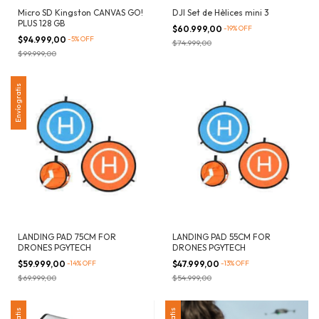
Micro SD Kingston CANVAS GO!
DJI Set de Hèlices mini 3
PLUS 128 GB
$60.999,00
-
19
%
OFF
$94.999,00
-
5
%
OFF
$74.999,00
$99.999,00
Envío gratis
LANDING PAD 75CM FOR
LANDING PAD 55CM FOR
DRONES PGYTECH
DRONES PGYTECH
$59.999,00
-
14
%
OFF
$47.999,00
-
13
%
OFF
$69.999,00
$54.999,00